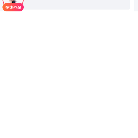
带*的内容为必填项，其他可选
东莞市赛测试验设备有限公司
180 2702 8298（李小姐）
0769-8880 0078
8002@dgsaice.com
广东省东莞市沙田镇民田益民路1号