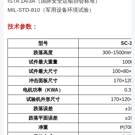
ISTA 1A/3A（国际安全运输协会标准）
MIL-STD-810（军用设备环境试验）
技术参数：
型号
SC-32
跌落高度
300~1500mm
试件最大重量
100k
试件最大尺寸
100×80×1
冲击面板尺寸
170×120
电机功率（KWA）
0.37
试验机外形尺寸
170×120×
跌落误差
±10
跌落平面误差
≤10
净重
约700