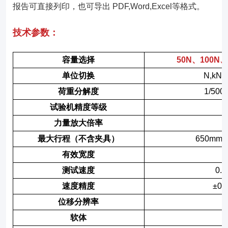
报告可直接列印，也可导出 PDF,Word,Excel等格式。
技术参数：
容量选择
50N、100N
单位切换
N,kN,k
荷重分解度
1/500
试验机精度等级
力量放大倍率
最大行程（不含夹具）
650mm
有效宽度
测试速度
0.
速度精度
±0.
位移分辨率
软体