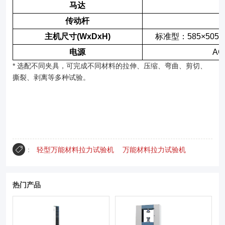
马达
传动杆
主机尺寸(WxDxH)
标准型：585×505×
电源
AC
* 选配不同夹具，可完成不同材料的拉伸、压缩、弯曲、剪切、
撕裂、剥离等多种试验。
：
轻型万能材料拉力试验机
万能材料拉力试验机
热门产品