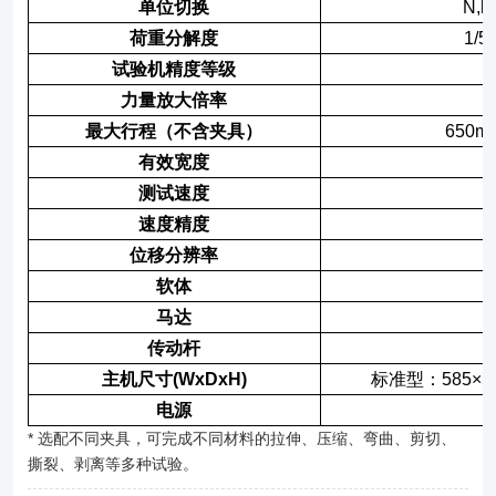
单位切换
N,kN
荷重分解度
1/5
试验机精度等级
力量放大倍率
最大行程（不含夹具）
650m
有效宽度
测试速度
速度精度
±
位移分辨率
软体
马达
传动杆
主机尺寸(WxDxH)
标准型：585×50
电源
* 选配不同夹具，可完成不同材料的拉伸、压缩、弯曲、剪切、
撕裂、剥离等多种试验。