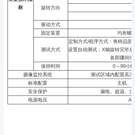
标
旋转方向
驱动方式
固定装置
均布螺
定制方式/程序方式：将样品固
测试方式
设置自动测试；X轴旋转完毕后
各部骤间停
保持时间
0～99小
摄像监控系统
测试区域内配置高清
标准配置
主机、
安全保护
漏电、超温、过
电源电压
AC