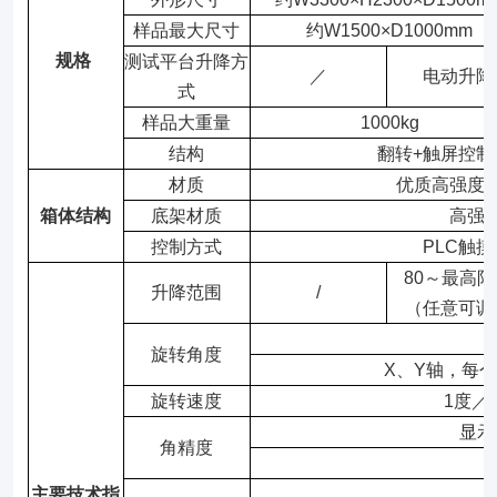
样品最大尺寸
约W1500×D1000mm
规格
测试平台升降方
／
电动升降
式
样品大重量
1000kg
结构
翻转+触屏控制
材质
优质高强度
箱体结构
底架材质
高强
控制方式
PLC触
80～最高限
升降范围
/
（任意可调
旋转角度
X、Y轴，每
旋转速度
1度／
显示
角精度
主要技术指